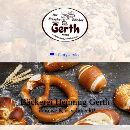
Partyservice
Bäckerei Henning Gerth
...man weiß, es schmeckt!