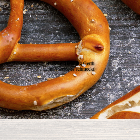
Bäckerei Henning Gerth
...man weiß, es schmeckt!