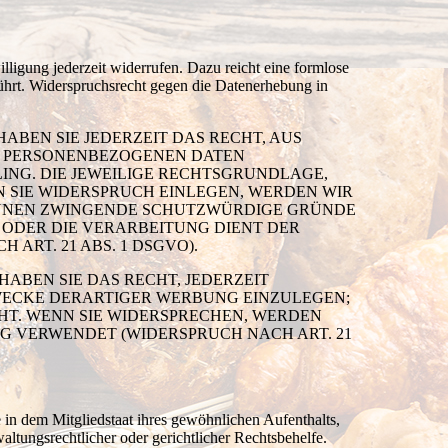
lligung jederzeit widerrufen. Dazu reicht eine formlose
ührt. Widerspruchsrecht gegen die Datenerhebung in
HABEN SIE JEDERZEIT DAS RECHT, AUS
ER PERSONENBEZOGENEN DATEN
LING. DIE JEWEILIGE RECHTSGRUNDLAGE,
 SIE WIDERSPRUCH EINLEGEN, WERDEN WIR
KÖNNEN ZWINGENDE SCHUTZWÜRDIGE GRÜNDE
 ODER DIE VERARBEITUNG DIENT DER
RT. 21 ABS. 1 DSGVO).
ABEN SIE DAS RECHT, JEDERZEIT
WECKE DERARTIGER WERBUNG EINZULEGEN;
EHT. WENN SIE WIDERSPRECHEN, WERDEN
 VERWENDET (WIDERSPRUCH NACH ART. 21
in dem Mitgliedstaat ihres gewöhnlichen Aufenthalts,
ltungsrechtlicher oder gerichtlicher Rechtsbehelfe.