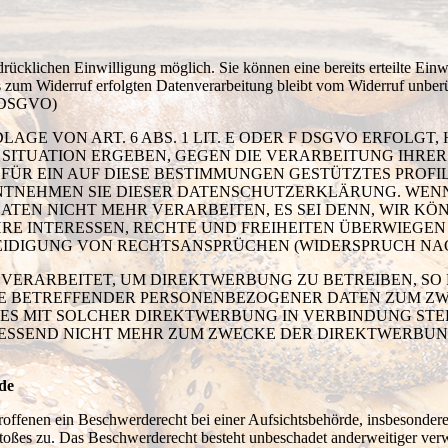
rücklichen Einwilligung möglich. Sie können eine bereits erteilte Einwi
is zum Widerruf erfolgten Datenverarbeitung bleibt vom Widerruf unber
21 DSGVO)
E VON ART. 6 ABS. 1 LIT. E ODER F DSGVO ERFOLGT, 
N SITUATION ERGEBEN, GEGEN DIE VERARBEITUNG IHR
 FÜR EIN AUF DIESE BESTIMMUNGEN GESTÜTZTES PROFI
NTNEHMEN SIE DIESER DATENSCHUTZERKLÄRUNG. WENN
ATEN NICHT MEHR VERARBEITEN, ES SEI DENN, WIR 
HRE INTERESSEN, RECHTE UND FREIHEITEN ÜBERWIEGEN
IGUNG VON RECHTSANSPRÜCHEN (WIDERSPRUCH NACH A
ERARBEITET, UM DIREKTWERBUNG ZU BETREIBEN, SO H
IE BETREFFENDER PERSONENBEZOGENER DATEN ZUM Z
IT ES MIT SOLCHER DIREKTWERBUNG IN VERBINDUNG ST
ESSEND NICHT MEHR ZUM ZWECKE DER DIREKTWERBUNG
de
ffenen ein Beschwerderecht bei einer Aufsichtsbehörde, insbesondere 
stoßes zu. Das Beschwerderecht besteht unbeschadet anderweitiger verwa