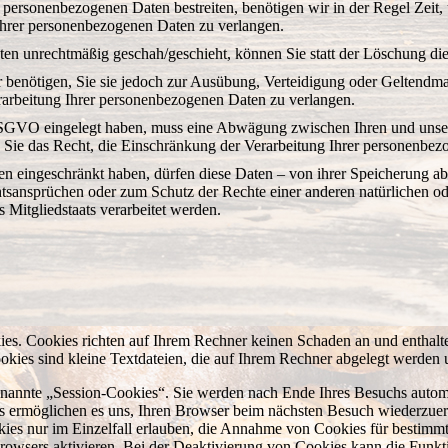
n personenbezogenen Daten bestreiten, benötigen wir in der Regel Zeit
Ihrer personenbezogenen Daten zu verlangen.
en unrechtmäßig geschah/geschieht, können Sie statt der Löschung di
benötigen, Sie sie jedoch zur Ausübung, Verteidigung oder Geltendm
rarbeitung Ihrer personenbezogenen Daten zu verlangen.
DSGVO eingelegt haben, muss eine Abwägung zwischen Ihren und uns
en Sie das Recht, die Einschränkung der Verarbeitung Ihrer personenbe
n eingeschränkt haben, dürfen diese Daten – von ihrer Speicherung abg
nsprüchen oder zum Schutz der Rechte einer anderen natürlichen oder
 Mitgliedstaats verarbeitet werden.
kies. Cookies richten auf Ihrem Rechner keinen Schaden an und enthalt
ookies sind kleine Textdateien, die auf Ihrem Rechner abgelegt werden 
nannte „Session-Cookies“. Sie werden nach Ende Ihres Besuchs automa
es ermöglichen es uns, Ihren Browser beim nächsten Besuch wiederzuer
es nur im Einzelfall erlauben, die Annahme von Cookies für bestimmte
wsers aktivieren. Bei der Deaktivierung von Cookies kann die Funktion