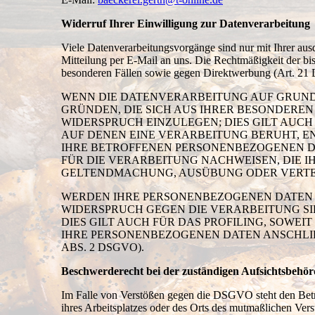
Widerruf Ihrer Einwilligung zur Datenverarbeitung
Viele Datenverarbeitungsvorgänge sind nur mit Ihrer ausd
Mitteilung per E-Mail an uns. Die Rechtmäßigkeit der b
besonderen Fällen sowie gegen Direktwerbung (Art. 
WENN DIE DATENVERARBEITUNG AUF GRUNDLAG
GRÜNDEN, DIE SICH AUS IHRER BESONDERE
WIDERSPRUCH EINZULEGEN; DIES GILT AUCH
AUF DENEN EINE VERARBEITUNG BERUHT, E
IHRE BETROFFENEN PERSONENBEZOGENEN D
FÜR DIE VERARBEITUNG NACHWEISEN, DIE I
GELTENDMACHUNG, AUSÜBUNG ODER VERTEID
WERDEN IHRE PERSONENBEZOGENEN DATEN V
WIDERSPRUCH GEGEN DIE VERARBEITUNG S
DIES GILT AUCH FÜR DAS PROFILING, SOWE
IHRE PERSONENBEZOGENEN DATEN ANSCHLI
ABS. 2 DSGVO).
Beschwerderecht bei der zuständigen Aufsichtsbehör
Im Falle von Verstößen gegen die DSGVO steht den Betro
ihres Arbeitsplatzes oder des Orts des mutmaßlichen Ver