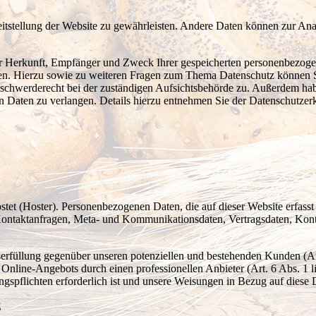
reitstellung der Website zu gewährleisten. Andere Daten können zur An
ber Herkunft, Empfänger und Zweck Ihrer gespeicherten personenbezoge
gen. Hierzu sowie zu weiteren Fragen zum Thema Datenschutz können S
eschwerderecht bei der zuständigen Aufsichtsbehörde zu. Außerdem ha
 Daten zu verlangen. Details hierzu entnehmen Sie der Datenschutzer
ostet (Hoster). Personenbezogenen Daten, die auf dieser Website erfass
, Kontaktanfragen, Meta- und Kommunikationsdaten, Vertragsdaten, Kon
serfüllung gegenüber unseren potenziellen und bestehenden Kunden (Art
es Online-Angebots durch einen professionellen Anbieter (Art. 6 Abs. 1
ungspflichten erforderlich ist und unsere Weisungen in Bezug auf diese
g